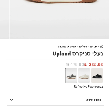
>
גברים
>
נעליים
>
סניקרס נמוכות
נעלי סניקרס Upland
₪
479.90
₪
335.93
צבע
:
Reflective Pewter
בחרו מידה