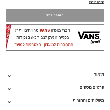
טבלת מידות
הוספה לסל
חברי מועדון
VANS
מרוויחים יותר!
בקנייה זו ניתן לצבור כ-33 נקודות
התחברות למועדון
הצטרפות למועדון
תיאור
עוצבו ב- 1999 ועודכנו עבורכם ב 2024, תכירו את ה – Upland,
פרטים נוספים
נעליים מהארכיון שלנו שעוצבו מחדש למציאות של היום, עם מבנה
צ’אנקי ותומך, שימוש בחומרי ובדי פרימיום, ולוגו ה – V הנוסטלגי שלנו
מק"ט: V00D25PWT
משלוחים והחזרות
משלימים את הלוק האיקוני אך מודרני של נעלי ה – Upland , הן מגיעות
עם שרוכי אוברסייז, מיתוג לוגו Vans על הלשונית, וסוליית וואפל