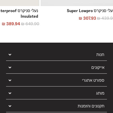
לי סניקרס Super Lowpro
נעלי סניקרס f
Insulated
₪
307.93
₪
439.9
₪
389.94
₪
649.90
חנות
אייקונים
ספורט אתגרי
מותג
תקנונים והזמנות