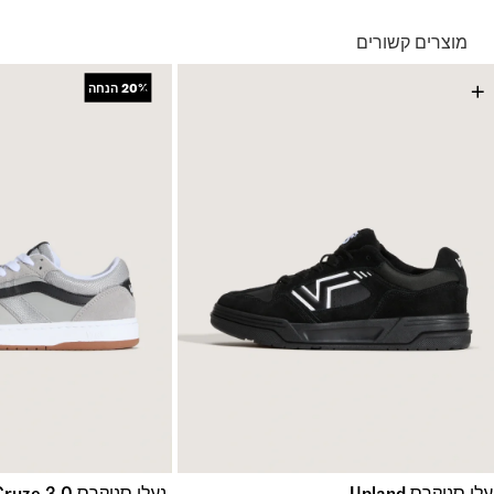
בהזמנה מתחת ל-149 ₪ – משלוח בעלות של 19.90 ₪
עד 5 ימי עסקים מקבלת החשבונית
מוצרים קשורים
*ייתכנו עיכובים בעקבות עומסים
*בכפוף ל
תנאי המשלוחים המלאים כאן
+
+
20%
הנחה
החזרות והחלפות
באמצעות שליח עד הבית ללא עלות או בסניפי הרשת
*בכפוף ל
תנאי ההחזרות וההחלפות המלאים כאן
לי סניקרס Upland
נעלי סניקרס Cruze 3.0