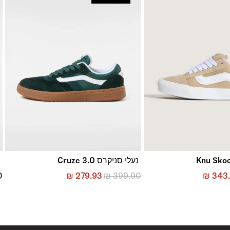
נעלי סניקרס Cruze 3.0
נ
0
₪
279.93
₪
399.90
₪
343.