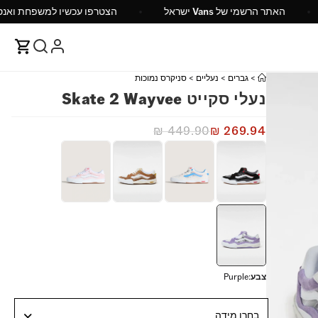
14 ש"ח
האתר הרשמי של Vans ישראל
הצטרפו עכשיו
>
גברים
>
נעליים
>
סניקרס נמוכות
נעלי סקייט Skate 2 Wayvee
₪
449.90
₪
269.94
צבע
:
Purple
בחרו מידה