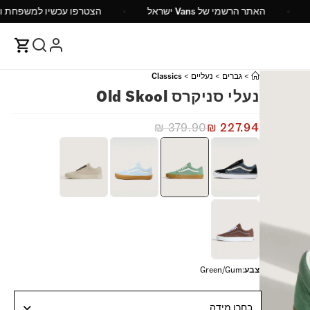
 149 ש"ח
האתר הרשמי של Vans ישראל
הצטרפו עכש
>
גברים
>
נעליים
>
Classics
נעלי סניקרס Old Skool
₪
379.90
₪
227.94
צבע
:
Green/Gum
בחרו מידה