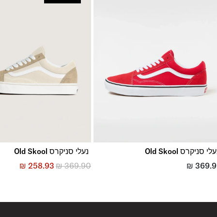
החזרות והחלפות
באמצעות שליח עד הבית ללא עלות או בסניפי הרשת
*בכפוף ל
תנאי ההחזרות וההחלפות המלאים כאן
לי סניקרס Old Skool
נעלי סניקרס Old Skool
₪
258.93
₪
369.90
₪
369.