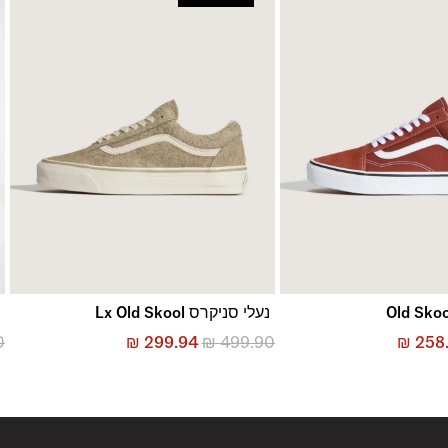
נעלי סניקרס Lx Old Skool
נ
0
₪
299.94
₪
499.90
₪
258