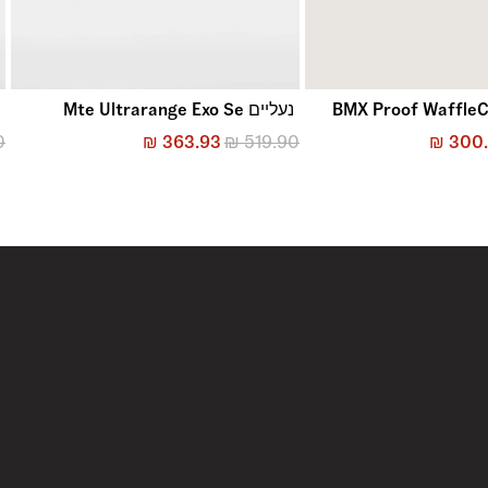
נעליים Mte Ultrarange Exo Se
נ
0
₪
363.93
₪
519.90
₪
300.