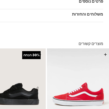
פרטים נוספים
מק"ט: V00D81BYS
משלוחים והחזרות
בהזמנה מעל ל- 149 ₪ – משלוח חינם.
בהזמנה מתחת ל-149 ₪ – משלוח בעלות של 19.90 ₪
עד 5 ימי עסקים מקבלת החשבונית
מוצרים קשורים
*ייתכנו עיכובים בעקבות עומסים
*בכפוף ל
תנאי המשלוחים המלאים כאן
+
+
30%
הנחה
החזרות והחלפות
באמצעות שליח עד הבית ללא עלות או בסניפי הרשת
*בכפוף ל
תנאי ההחזרות וההחלפות המלאים כאן