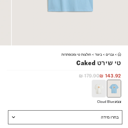
>
גברים
>
ביגוד
>
חולצות טי ומכופתרות
טי שירט Caked
₪
179.90
₪
143.92
צבע
:
Cloud Blue
בחרו מידה