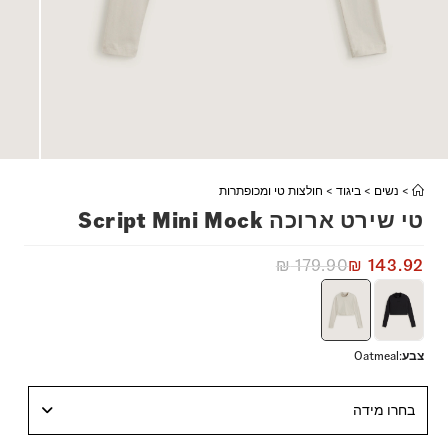
>
נשים
>
ביגוד
>
חולצות טי ומכופתרות
טי שירט ארוכה Script Mini Mock
₪
179.90
₪
143.92
צבע
:
Oatmeal
בחרו מידה