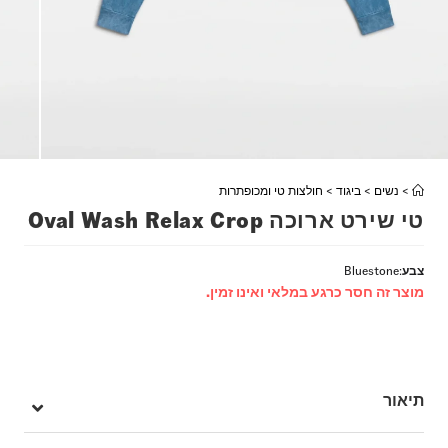
>
נשים
>
ביגוד
>
חולצות טי ומכופתרות
טי שירט ארוכה Oval Wash Relax Crop
צבע
:
Bluestone
מוצר זה חסר כרגע במלאי ואינו זמין.
תיאור
חולצת ה – Oval Wash LS Relax Crop היא חולצת טי שירט עם