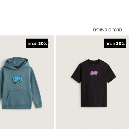
מכנס עם שרוך להתאמה אישית
הדפס משבצות בכל חלקי הבד
בהזמנה מעל ל- 149 ₪ – משלוח חינם.
תג בד בתפר הצד
בהזמנה מתחת ל-149 ₪ – משלוח בעלות של 19.90 ₪
עד 5 ימי עסקים מקבלת החשבונית
מוצרים קשורים
*ייתכנו עיכובים בעקבות עומסים
*בכפוף ל
תנאי המשלוחים המלאים כאן
+
+
30%
הנחה
30%
הנחה
החזרות והחלפות
באמצעות שליח עד הבית ללא עלות או בסניפי הרשת
*בכפוף ל
תנאי ההחזרות וההחלפות המלאים כאן