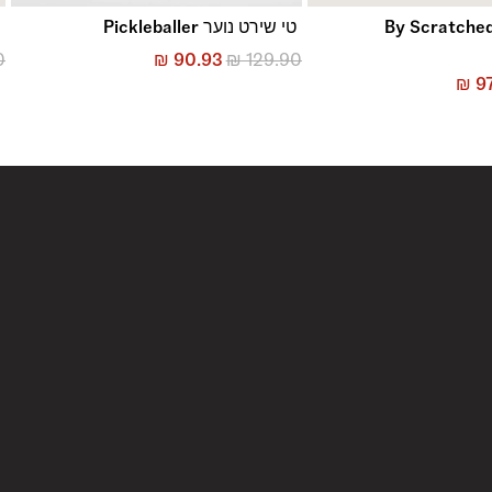
י שירט נוער By Scratched
טי שירט נוער Pickleballer
ח
0
₪
90.93
₪
129.90
₪
97