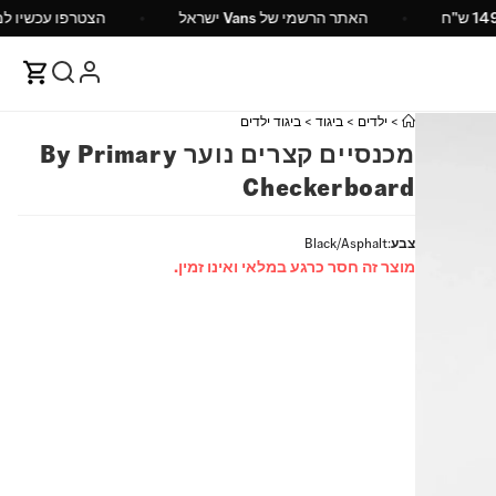
נם בקניה מעל 149 ש"ח
האתר הרשמי של Vans ישראל
>
ילדים
>
ביגוד
>
ביגוד ילדים
מכנסיים קצרים נוער By Primary
Checkerboard
צבע
:
Black/Asphalt
מוצר זה חסר כרגע במלאי ואינו זמין.