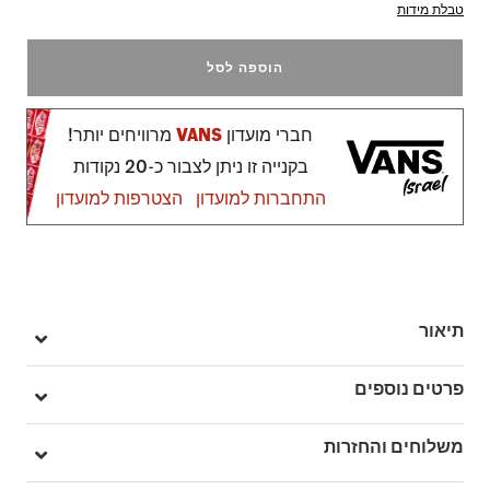
טבלת מידות
הוספה לסל
חברי מועדון
VANS
מרוויחים יותר!
בקנייה זו ניתן לצבור כ-20 נקודות
התחברות למועדון
הצטרפות למועדון
תיאור
ה-Vans Authentic, היא נעל בגזרה נמוכה עם שרוכים לקשירה, תפרים
פרטים נוספים
עדינים, תווית Vans קלאסית וסוליית Waffle הייחודית למותג
המעניקה לנעל אחיזה טובה במיוחד.
מק"ט: VQER5U8
משלוחים והחזרות