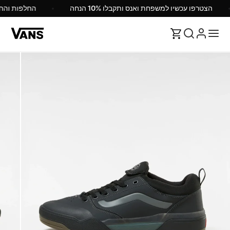
הצטרפו עכשיו למשפחת ואנס ותקבלו 10% הנחה
החלפות וה