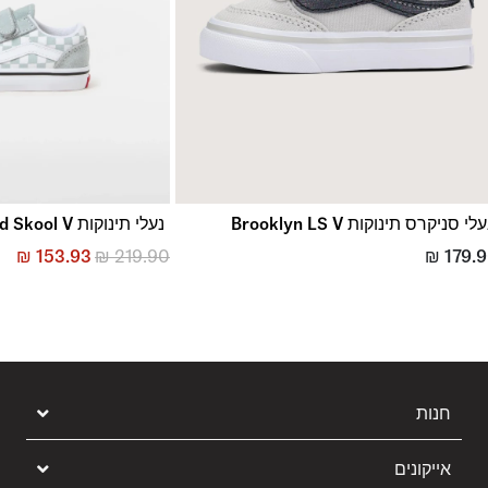
סוליה מגומי אייקוני לאחיזה אמינה מאז 1966
מבנה וולקנייזד למראה ותחושה מקוריים
סמל Sidestripe™ האייקוני
הדפס המשבצות המוכר של Vans
לי סניקרס תינוקות Brooklyn LS V
נעלי תינוקות Old Skool V
₪
153.93
₪
219.90
₪
179.
חנות
אייקונים