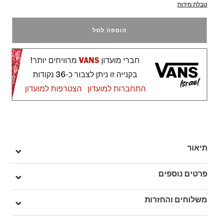
טבלת מידות
הוספה לסל
חברי מועדון
VANS
מרוויחים יותר!
בקנייה זו ניתן לצבור כ-36 נקודות
התחברות למועדון
הצטרפות למועדון
תיאור
ה-OLD SKOOL, נעל הסקייטבורד הקלאסית של Vans שהציגה
פרטים נוספים
לראשונה את הפס האיקוני של המותג, היא נעל בגזרה נמוכה עם
שרוכים לקשירה.
מק"ט: VA4BV5JV6
משלוחים והחזרות
היא עשויה גפה מקנבס וזמש חזקים במיוחד, חלק קדמי מחוזק המונע
שחיקה, קולר אחורי מרופד לתמיכה וגמישות וסוליית Waffle חיצונית