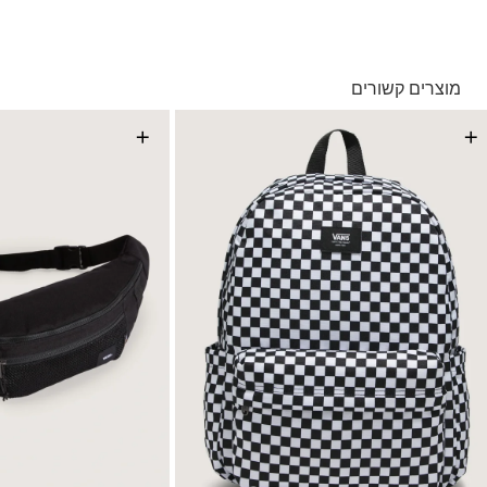
כולל לוגואים מעוצבים על החזית והכיס הצדדי – שילוב של פרקטיות
בהזמנה מעל ל- 149 ₪ – משלוח חינם.
וסגנון.
בהזמנה מתחת ל-149 ₪ – משלוח בעלות של 19.90 ₪
עד 5 ימי עסקים מקבלת החשבונית
מוצרים קשורים
*ייתכנו עיכובים בעקבות עומסים
*בכפוף ל
תנאי המשלוחים המלאים כאן
+
+
החזרות והחלפות
באמצעות שליח עד הבית ללא עלות או בסניפי הרשת
*בכפוף ל
תנאי ההחזרות וההחלפות המלאים כאן