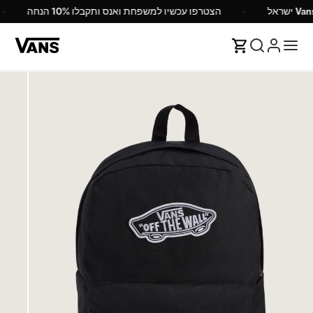
מי של Vans ישראל
הצטרפו עכשיו למשפחת ואנס ותקבלו 10% הנחה