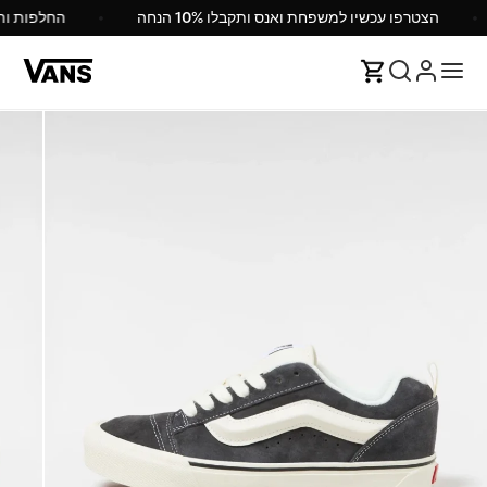
הצטרפו עכשיו למשפחת ואנס ותקבלו 10% הנחה
החלפות ו