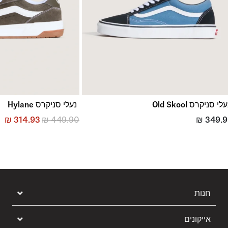
לי סניקרס Old Skool
נעלי סניקרס Hylane
₪
314.93
₪
449.90
₪
349.
חנות
אייקונים