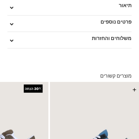
תיאור
טרנד שנות ה-90 בהשראת העבר, אבל בנויות לעכשיו!, תכירו את ה –
פרטים נוספים
Knu Skool, פרשנות מודרנית לסגנון הניינטיז הקלאסי, לשונית נפוחה,
סייד סטרייפ תלת מימדי, ושרוכים עבים, ה – Knu Skool מכבדת את
מק"ט: V00CS0M8I
משלוחים והחזרות
הקלאסיקה של ה-Old Skool המקוריות וממזגת אותן בסטייל עם
הטרנדים של ההווה, עשויה מבד זמש איכותי, לולאת משיכה בעקב
לנוחות, וסוליית הוואפל המקורית שלנו.
בהזמנה מעל ל- 149 ₪ – משלוח חינם.
בהזמנה מתחת ל-149 ₪ – משלוח בעלות של 19.90 ₪
עד 5 ימי עסקים מקבלת החשבונית
מוצרים קשורים
*ייתכנו עיכובים בעקבות עומסים
*בכפוף ל
תנאי המשלוחים המלאים כאן
+
+
30%
הנחה
החזרות והחלפות
באמצעות שליח עד הבית ללא עלות או בסניפי הרשת
*בכפוף ל
תנאי ההחזרות וההחלפות המלאים כאן