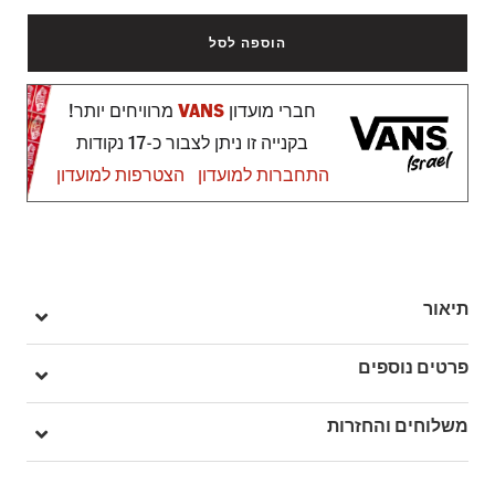
הוספה לסל
חברי מועדון
VANS
מרוויחים יותר!
בקנייה זו ניתן לצבור כ-17 נקודות
התחברות למועדון
הצטרפות למועדון
תיאור
התיק Warp Sling מעוצב כתיק קרוסבודי ומתפקד כמו תיק-גב.
פרטים נוספים
הוא עשוי מבד CORDURA
מק"ט: VA3I6B6ZC
משלוחים והחזרות