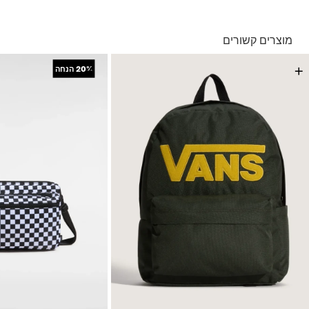
בהזמנה מעל ל- 149 ₪ – משלוח חינם.
בהזמנה מתחת ל-149 ₪ – משלוח בעלות של 19.90 ₪
עד 5 ימי עסקים מקבלת החשבונית
מוצרים קשורים
*ייתכנו עיכובים בעקבות עומסים
*בכפוף ל
תנאי המשלוחים המלאים כאן
+
+
20%
הנחה
החזרות והחלפות
באמצעות שליח עד הבית ללא עלות או בסניפי הרשת
*בכפוף ל
תנאי ההחזרות וההחלפות המלאים כאן