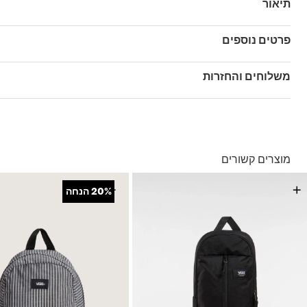
תיאור
תיק הקרוסבודי Ward Cross Body Pack עשוי מבד CORDURA
פרטים נוספים
מק"ט: VA2ZXX6ZC
משלוחים והחזרות
בהזמנה מעל ל- 149 ₪ – משלוח חינם.
בהזמנה מתחת ל-149 ₪ – משלוח בעלות של 19.90 ₪
עד 5 ימי עסקים מקבלת החשבונית
מוצרים קשורים
*ייתכנו עיכובים בעקבות עומסים
*בכפוף ל
תנאי המשלוחים המלאים כאן
+
+
20%
הנחה
החזרות והחלפות
באמצעות שליח עד הבית ללא עלות או בסניפי הרשת
*בכפוף ל
תנאי ההחזרות וההחלפות המלאים כאן