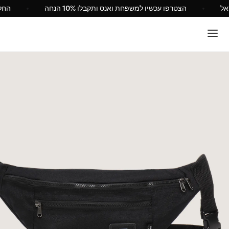
 Vans ישראל
הצטרפו עכשיו למשפחת ואנס ותקבלו 10% הנחה