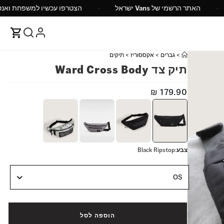
1 ש"ח
האתר הרשמי של Vans ישראל
הצטרפו עכשיו
>
גברים
>
אקססוריז
>
תיקים
תיק צד Ward Cross Body
₪
179.90
צבע
:
Black Ripstop
OS
הוספה לסל