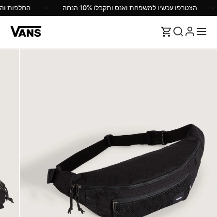
הצטרפו עכשיו למשפחת ואנס ותקבלו 10% הנחה
החלפות ו