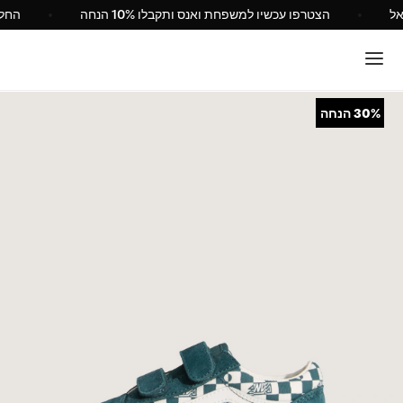
Van ישראל
הצטרפו עכשיו למשפחת ואנס ותקבלו 10% הנחה
30%
הנחה