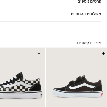
פרטים נוספים
מק"ט: V00CYAFRJ
משלוחים והחזרות
בהזמנה מעל ל- 149 ₪ – משלוח חינם.
בהזמנה מתחת ל-149 ₪ – משלוח בעלות של 19.90 ₪
עד 5 ימי עסקים מקבלת החשבונית
מוצרים קשורים
*ייתכנו עיכובים בעקבות עומסים
*בכפוף ל
תנאי המשלוחים המלאים כאן
+
+
החזרות והחלפות
באמצעות שליח עד הבית ללא עלות או בסניפי הרשת
*בכפוף ל
תנאי ההחזרות וההחלפות המלאים כאן