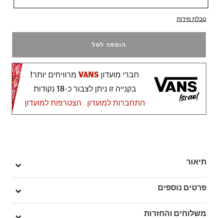
טבלת מידות
הוספה לסל
חברי מועדון
VANS
מרוויחים יותר!
בקנייה זו ניתן לצבור כ-18 נקודות
התחברות למועדון
הצטרפות למועדון
תיאור
נעלי הסניקרס לילדים Old Skool V מעניקות טוויסט חדש לנעלי ה
פרטים נוספים
Sidestripe האייקוניות שלנו, כשהן מחליפות את השרוכים המסורתיים
בשתי סגירות סקוץ' נוחות, יחד עם חלק עליון שמשלב זמש וקנבס
מק"ט: V00CYDFRQ
משלוחים והחזרות
במראה הקלאסי והמוכר, הנעל הזו שומרת על האסתטיקה האהובה,