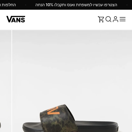
הצטרפו עכשיו למשפחת ואנס ותקבלו 10% הנחה
החלפות 