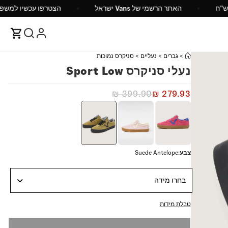
יה מעל 149 ש"ח
האתר הרשמי של Vans ישראל
הצטר
>
גברים
>
נעליים
>
סניקרס נמוכות
נעלי סניקרס Sport Low
₪
399.90
₪
279.93
צבע
:
Suede Antelope
בחרו מידה
טבלת מידות