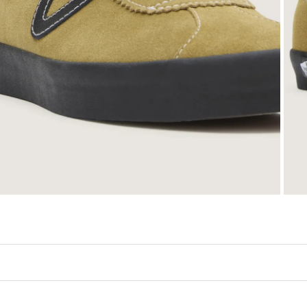
אלה נעליים מגופרות שמעוצבות בגזרה נמוכה וכוללות פרטים כמו צווארון נמוך ופתוח, לשון ארוכה ועיצוב Sidestripe בצורת 'וי', כדי