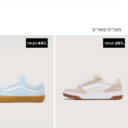
לוגו בסגנון אולד סקול • דפנות שמעוצבות כמעטפת אחת • צווארון מרופד ל
בהזמנה מעל ל- 149 ₪ – משלוח חינם.
בהזמנה מתחת ל-149 ₪ – משלוח בעלות של 19.90 ₪
עד 5 ימי עסקים מקבלת החשבונית
מוצרים קשורים
*ייתכנו עיכובים בעקבות עומסים
*בכפוף ל
תנאי המשלוחים המלאים כאן
+
+
20%
הנחה
40%
הנחה
החזרות והחלפות
באמצעות שליח עד הבית ללא עלות או בסניפי הרשת
*בכפוף ל
תנאי ההחזרות וההחלפות המלאים כאן