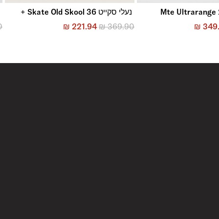
נעלי סקייט Skate Old Skool 36 +
נ
0
₪
221.94
₪
369.90
₪
349