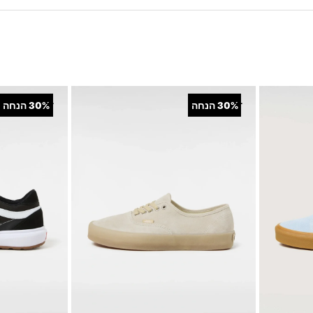
• נעל ספורט בגזרה נמוכה ששואבת השראה מסגנון רטרו • גפה עבה מזמש עם פרטים מעור • עיצובי Sidestripe קלאסיים בצורת 'וי' • סגירת ש
תמיכה • סוליה חיצונית מגומי בדפוס הוופל המוכר
+
+
30%
הנחה
30%
הנחה