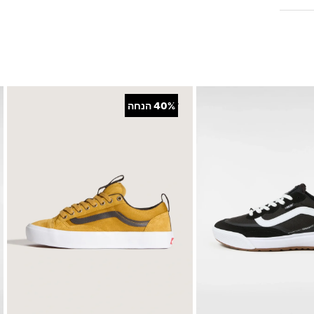
רוכים • תווית עם
+
40%
הנחה