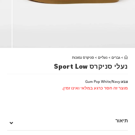
>
גברים
>
נעליים
>
סניקרס נמוכות
נעלי סניקרס Sport Low
צבע
:
Gum Pop White/Navy
מוצר זה חסר כרגע במלאי ואינו זמין.
תיאור
נעל שמעוררת לחיים את שנות ה-90, נעלי ה – Sport Low שואבות