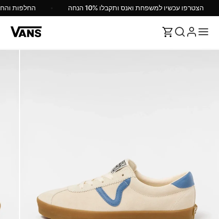
הצטרפו עכשיו למשפחת ואנס ותקבלו 10% הנחה
החלפות והח