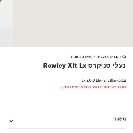
>
גברים
>
נעליים
>
סניקרס נמוכות
נעלי סניקרס Rowley Xlt Lx
צבע
:
Lx Y.O.D Element Black
מוצר זה חסר כרגע במלאי ואינו זמין.
תיאור
נעל הדגל המקורית של ג'ף ראולי חוזרת.