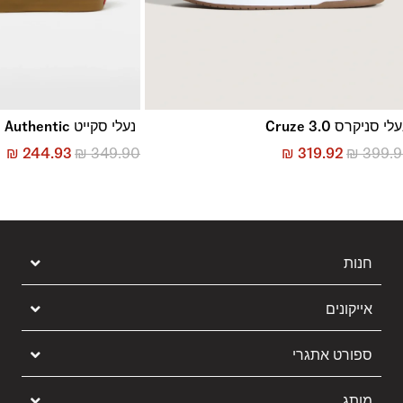
לי סניקרס Cruze 3.0
נעלי סקייט Skate Authentic
₪
244.93
₪
349.90
₪
319.92
₪
399.
חנות
אייקונים
ספורט אתגרי
מותג