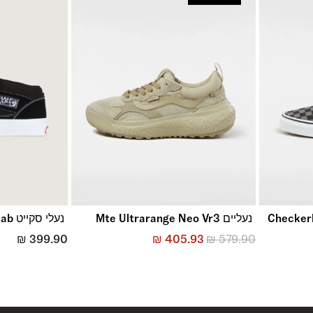
Checkerboard
נעליים Mte Ultrarange Neo Vr3
נעלי סקייט Skate Half Cab
₪
399.90
₪
405.93
₪
579.90