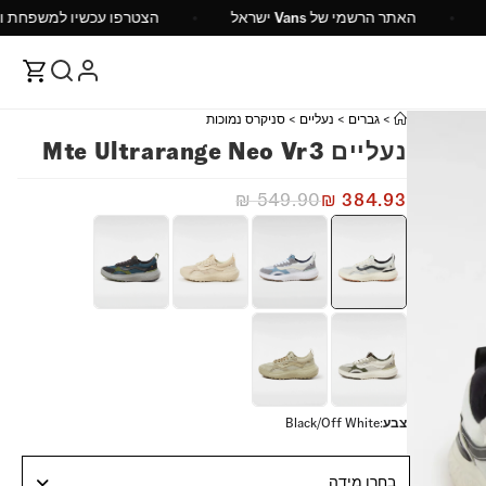
על 149 ש"ח
האתר הרשמי של Vans ישראל
הצטרפו ע
>
גברים
>
נעליים
>
סניקרס נמוכות
נעליים Mte Ultrarange Neo Vr3
₪
549.90
₪
384.93
צבע
:
Black/Off White
בחרו מידה