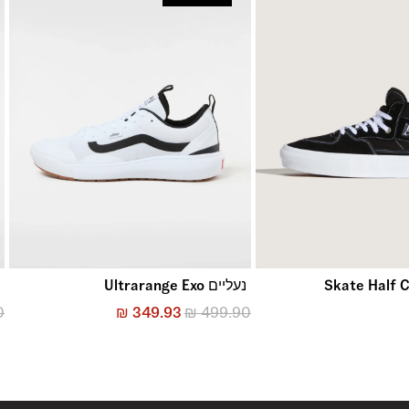
נעליים Ultrarange Exo
נ
0
₪
349.93
₪
499.90