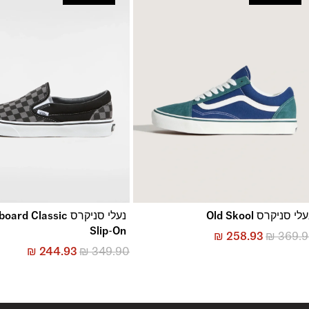
החזרות והחלפות
באמצעות שליח עד הבית ללא עלות או בסניפי הרשת
*בכפוף ל
תנאי ההחזרות וההחלפות המלאים כאן
לי סניקרס Old Skool
נעלי סניקרס  Classic
Slip-On
₪
258.93
₪
369.
₪
244.93
₪
349.90