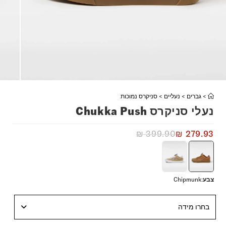
>
גברים
>
נעליים
>
סניקרס נמוכות
נעלי סניקרס Chukka Push
₪
399.90
₪
279.93
צבע
:
Chipmunk
בחרו מידה