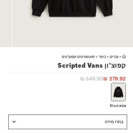
>
גברים
>
ביגוד
>
סווטשירטים וקפוצ'ונים
קפוצ'ון Scripted Vans
₪
349.90
₪
279.92
צבע
:
Black
בחרו מידה