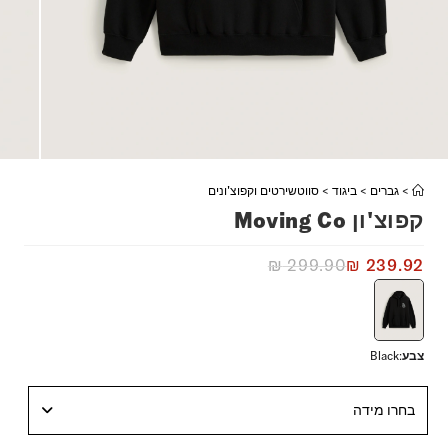
>
גברים
>
ביגוד
>
סווטשירטים וקפוצ'ונים
קפוצ'ון Moving Co
₪
299.90
₪
239.92
צבע
:
Black
בחרו מידה