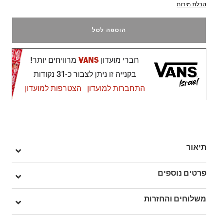
טבלת מידות
הוספה לסל
חברי מועדון
VANS
מרוויחים יותר!
בקנייה זו ניתן לצבור כ-31 נקודות
התחברות למועדון
הצטרפות למועדון
תיאור
מתעטפים בסטייל ונכנסים לאווירה של וינטג' עם ה-Earthbound
פרטים נוספים
Pullover Hoodie – קפוצ'ון עם גרפיקה גדולה בהשראת תוויות
תקליטים בגב, ולוגו Vans בעיצוב מחודש על החזה.
מק"ט: V00RD71O7
משלוחים והחזרות
מגיע עם כיס קדמי בסגנון קנגורו וגזרה משוחררת שמוסיפה תחושת
100% כותנה
נינוחות מושלמת.