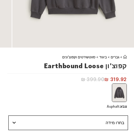
>
גברים
>
ביגוד
>
סווטשירטים וקפוצ'ונים
קפוצ'ון Earthbound Loose
₪
399.90
₪
319.92
צבע
:
Asphalt
בחרו מידה