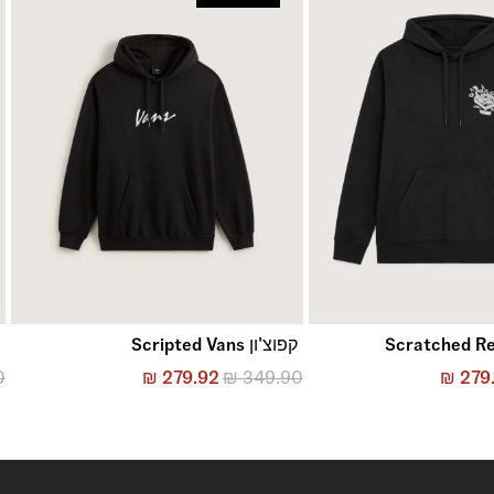
קפוצ'ון Scripted Vans
ק
0
₪
279.92
₪
349.90
₪
279