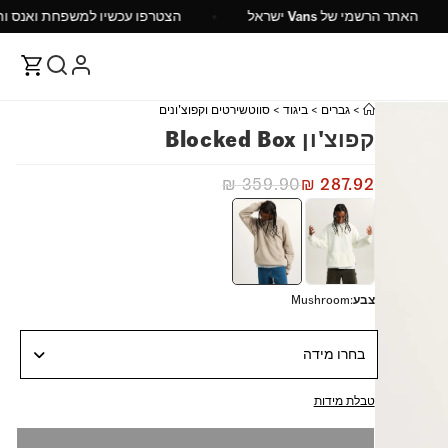
 ש"ח
האתר הרשמי של Vans ישראל
הצטרפו עכשיו ל
>
גברים
>
ביגוד
>
סווטשירטים וקפוצ'ונים
קפוצ'ון Blocked Box
₪
359.90
₪
287.92
צבע
:
Mushroom
בחרו מידה
טבלת מידות