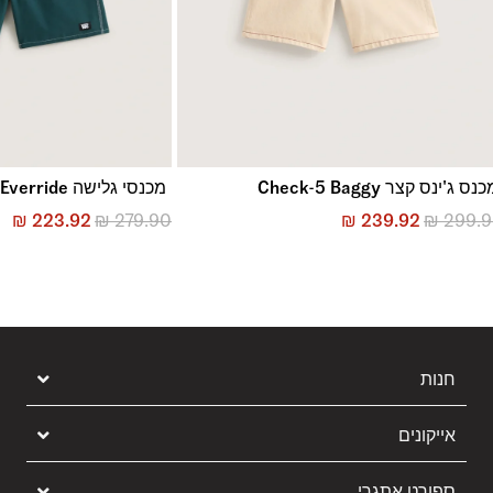
נס ג'ינס קצר Check-5 Baggy
מכנסי גלישה Everride
₪
223.92
₪
279.90
₪
239.92
₪
299.
חנות
אייקונים
ספורט אתגרי