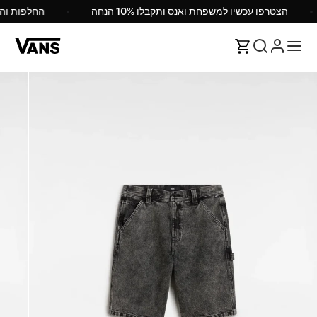
הצטרפו עכשיו למשפחת ואנס ותקבלו 10% הנחה
החלפות ו