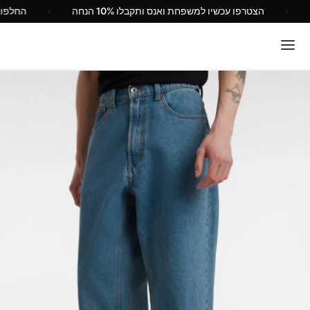
ל Vans ישראל
הצטרפו עכשיו למשפחת ואנס ותקבלו 10% הנחה