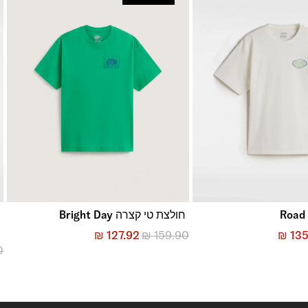
חולצת טי קצרה Bright Day
e
₪
127.92
₪
159.90
₪
135
0