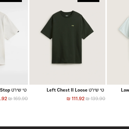
טי שירט Left Chest II Loose
טי שירט Road Stop
.92
₪
169.90
₪
111.92
₪
139.90