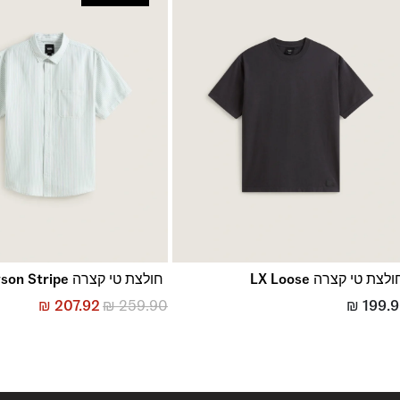
החזרות והחלפות
באמצעות שליח עד הבית ללא עלות או בסניפי הרשת
*בכפוף ל
תנאי ההחזרות וההחלפות המלאים כאן
לצת טי קצרה LX Loose
חולצת טי קצרה Lawson Stripe
₪
207.92
₪
259.90
₪
199.