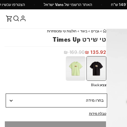
על 149 ש"ח
האתר הרשמי של Vans ישראל
הצטרפו 
>
גברים
>
ביגוד
>
חולצות טי ומכופתרות
טי שירט Times Up
₪
169.90
₪
135.92
צבע
:
Black
בחרו מידה
טבלת מידות