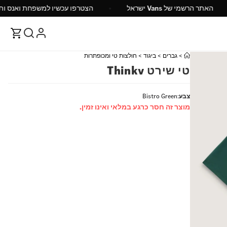
ש"ח
האתר הרשמי של Vans ישראל
הצטרפו עכשיו ל
>
גברים
>
ביגוד
>
חולצות טי ומכופתרות
טי שירט Thinkv
צבע
:
Bistro Green
מוצר זה חסר כרגע במלאי ואינו זמין.