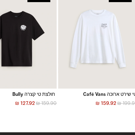
החזרות והחלפות
באמצעות שליח עד הבית ללא עלות או בסניפי הרשת
*בכפוף ל
תנאי ההחזרות וההחלפות המלאים כאן
 שירט ארוכה Café Vans
חולצת טי קצרה Bully
₪
127.92
₪
159.90
₪
159.92
₪
199.