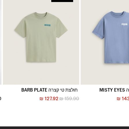
MIS
חולצת טי קצרה BARB PLATE
ט
0
₪
127.92
₪
159.90
₪
143