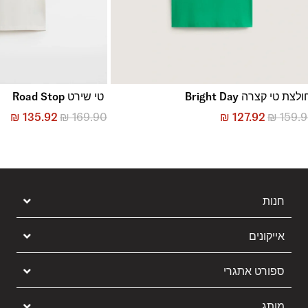
לצת טי קצרה Bright Day
טי שירט Road Stop
₪
135.92
₪
169.90
₪
127.92
₪
159.
חנות
אייקונים
ספורט אתגרי
מותג