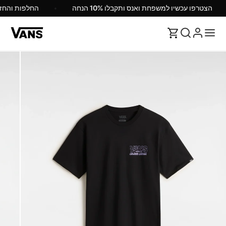
הצטרפו עכשיו למשפחת ואנס ותקבלו 10% הנחה
החלפות והח