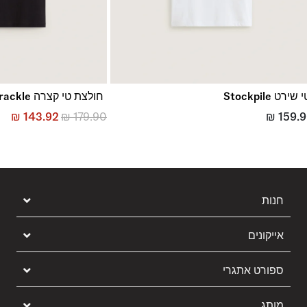
 שירט Stockpile
חולצת טי קצרה Stretch Stack Crackle
₪
143.92
₪
179.90
₪
159.
חנות
אייקונים
ספורט אתגרי
מותג