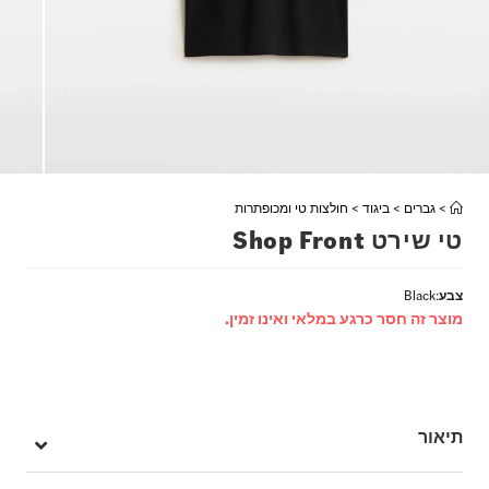
>
גברים
>
ביגוד
>
חולצות טי ומכופתרות
טי שירט Shop Front
צבע
:
Black
מוצר זה חסר כרגע במלאי ואינו זמין.
תיאור
לובשים חלק מההיסטוריה של Vans עם Shop Front T-Shirt – חולצת