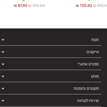
₪
87.92
₪
109.90
₪
135.92
₪
169.
חנות
אייקונים
ספורט אתגרי
מותג
תקנונים והזמנות
שירות לקוחות