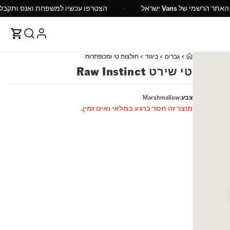
האתר הרשמי של Vans ישראל
הצטרפו עכשיו למשפחת ואנס ותקבלו 0%
>
גברים
>
ביגוד
>
חולצות טי ומכופתרות
טי שירט Raw Instinct
צבע
:
Marshmallow
מוצר זה חסר כרגע במלאי ואינו זמין.