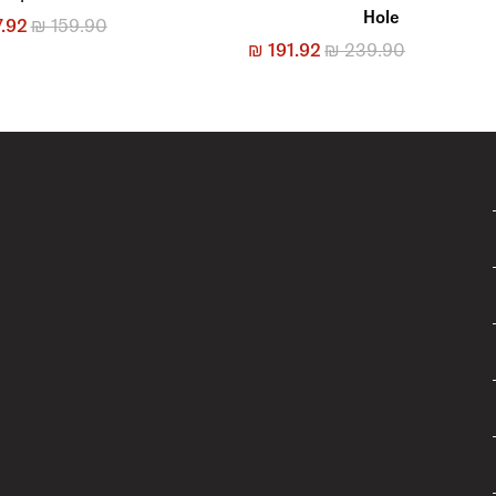
Hole
.92
₪
159.90
₪
191.92
₪
239.90