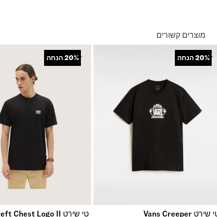
בהזמנה מעל ל- 149 ₪ – משלוח חינם.
בהזמנה מתחת ל-149 ₪ – משלוח בעלות של 19.90 ₪
עד 5 ימי עסקים מקבלת החשבונית
מוצרים קשורים
*ייתכנו עיכובים בעקבות עומסים
*בכפוף ל
תנאי המשלוחים המלאים כאן
+
+
20%
הנחה
20%
הנחה
החזרות והחלפות
באמצעות שליח עד הבית ללא עלות או בסניפי הרשת
*בכפוף ל
תנאי ההחזרות וההחלפות המלאים כאן
 שירט Vans Creeper
טי שירט Left Chest Logo II