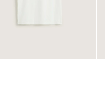
ה־Vans Raw Instinct T-Shirt מגיעה בגזרת קלאסית וצווארון עגול עם שרוולים קצרים, ומציגה איור ש