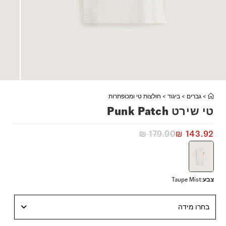
>
גברים
>
ביגוד
>
חולצות טי ומכופתרות
טי שירט Punk Patch
₪
179.90
₪
143.92
צבע
:
Taupe Mist
בחרו מידה