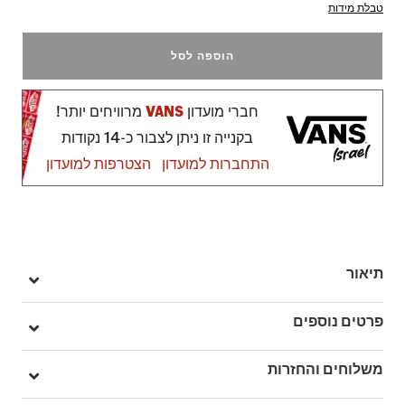
טבלת מידות
הוספה לסל
חברי מועדון
VANS
מרוויחים יותר!
בקנייה זו ניתן לצבור כ-14 נקודות
התחברות למועדון
הצטרפות למועדון
תיאור
ה־Punk Patch T-Shirt מביא את הווייב של תנועת הפאנק הקלאסית
פרטים נוספים
של שנות ה־70 עם הדפסים של פאצ'ים שמוסיפים נוכחות ועיצוב עמיד
לאורך זמן. עם שרוולים קצרים לסטייל יומיומי, זו חולצה שמשלבת בין
מק"ט: V00PB9EN9
משלוחים והחזרות
נוחות לאופי חתרני.
100% כותנה