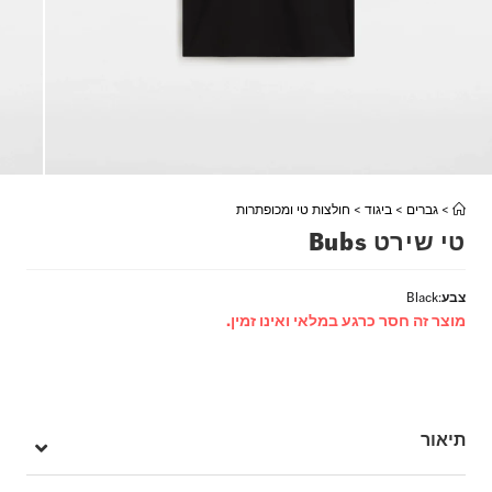
>
גברים
>
ביגוד
>
חולצות טי ומכופתרות
טי שירט Bubs
צבע
:
Black
מוצר זה חסר כרגע במלאי ואינו זמין.
תיאור
חולצת ה – Bubs SS היא חולצת טי שירט עם שרוולים קצרים, צווארון