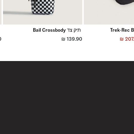
תיק צד Bail Crossbody
ת
0
₪
139.90
₪
207