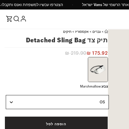
האתר הרשמי של Vans ישראל
הצטרפו עכשיו למשפחת ואנס
>
גברים
>
אקססוריז
>
תיקים
תיק צד Detached Sling Bag
₪
219.90
₪
175.92
צבע
:
Marshmallow
OS
הוספה לסל