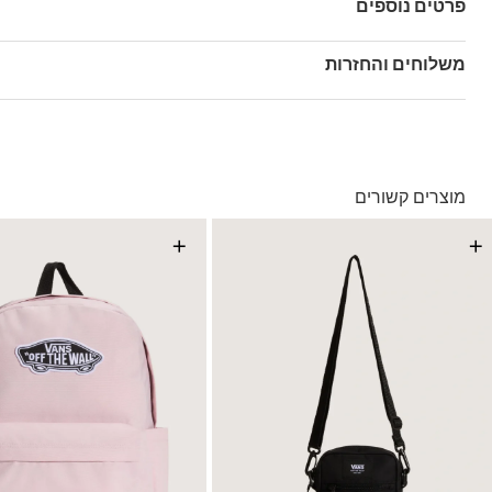
פרטים נוספים
מק"ט: V00Q9BFS8
משלוחים והחזרות
בהזמנה מעל ל- 149 ₪ – משלוח חינם.
בהזמנה מתחת ל-149 ₪ – משלוח בעלות של 19.90 ₪
עד 5 ימי עסקים מקבלת החשבונית
מוצרים קשורים
*ייתכנו עיכובים בעקבות עומסים
*בכפוף ל
תנאי המשלוחים המלאים כאן
+
+
החזרות והחלפות
באמצעות שליח עד הבית ללא עלות או בסניפי הרשת
*בכפוף ל
תנאי ההחזרות וההחלפות המלאים כאן