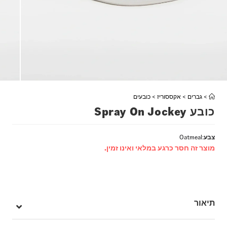
>
גברים
>
אקססוריז
>
כובעים
כובע Spray On Jockey
צבע
:
Oatmeal
מוצר זה חסר כרגע במלאי ואינו זמין.
תיאור
ה-Spray Jockey Hat הוא כובע 6 פנאלים בגזרת ג'וקי קלאסית, עם