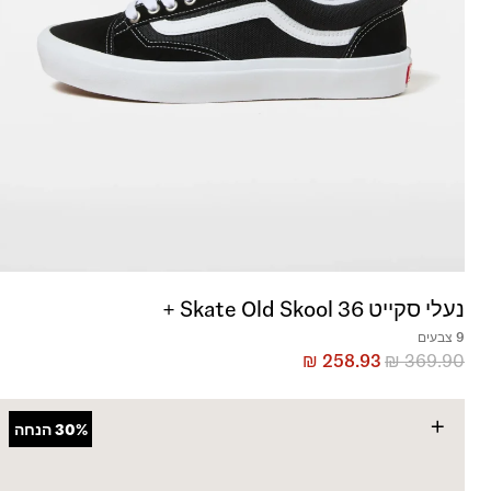
נעלי סקייט Skate Old Skool 36 +
9 צבעים
₪
258.93
₪
369.90
+
30%
הנחה