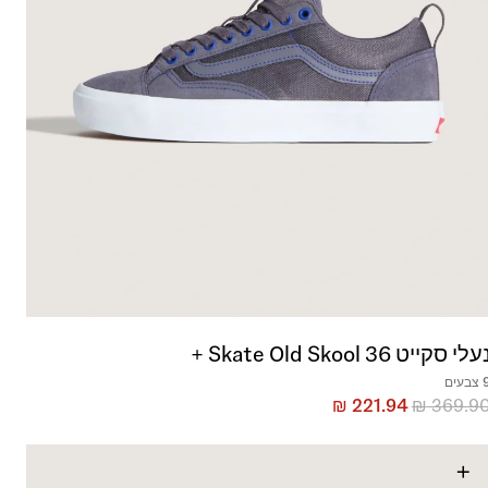
עלי סקייט Skate Old Skool 36 +
בעים
₪
221.94
₪
369.9
+