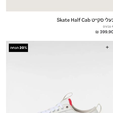
עלי סקייט Skate Half Cab
בעים
₪
399.9
+
20%
הנחה