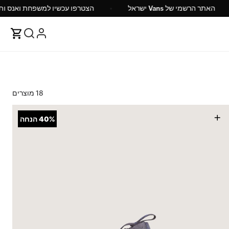
ח
האתר הרשמי של Vans ישראל
הצטרפו עכשיו למש
18 מוצרים
+
40%
הנחה