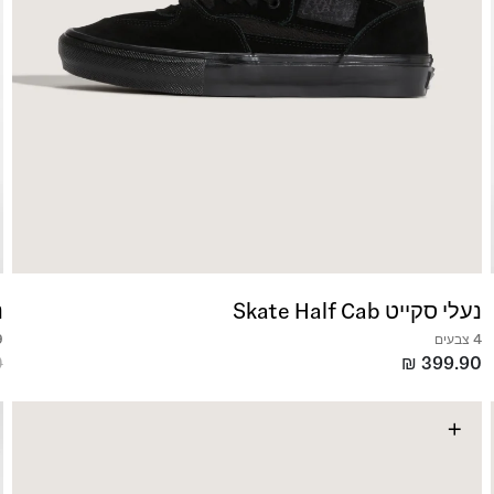
נעלי סקייט Skate Half Cab
נ
4 צבעים
9 צ
0
₪
399.90
+