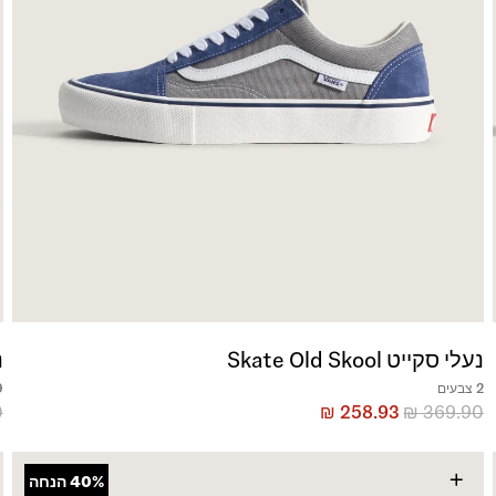
נעלי סקייט Skate Old Skool
נ
2 צבעים
9 צ
0
₪
258.93
₪
369.90
+
40%
הנחה