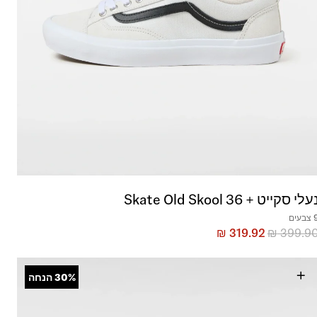
עלי סקייט + Skate Old Skool 36
בעים
₪
319.92
₪
399.9
+
30%
הנחה