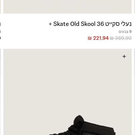
נעלי סקייט Skate Old Skool 36 +
נ
9 צבעים
4 צ
0
₪
221.94
₪
369.90
+