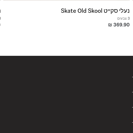
נעלי סקייט Skate Old Skool
נ
3 צבעים
3 צ
0
₪
369.90