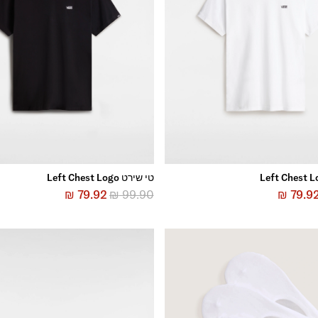
טי שירט Left Chest Logo
₪
79.92
₪
99.90
₪
79.9