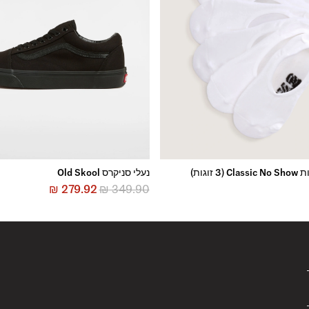
 זוגות)
נעלי סניקרס Old Skool
₪
279.92
₪
349.90