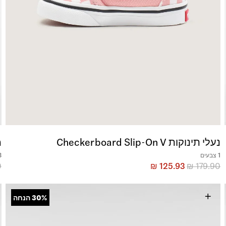
נעלי תינוקות Checkerboard Slip-On V
מ
1 צבעים
3 צ
0
₪
125.93
₪
179.90
+
30%
הנחה