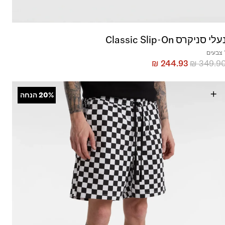
עלי סניקרס Classic Slip-On
עים
₪
244.93
₪
349.9
+
20%
הנחה