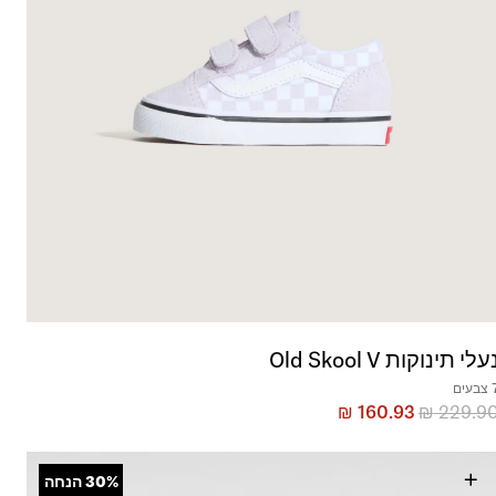
עלי תינוקות Old Skool V
בעים
₪
160.93
₪
229.9
+
30%
הנחה