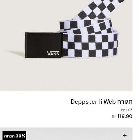
חגורה Deppster Ii Web
3 צבעים
₪
119.90
+
30%
הנחה