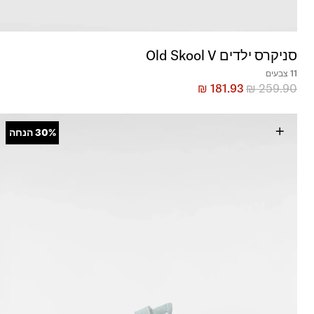
סניקרס ילדים Old Skool V
11 צבעים
₪
181.93
₪
259.90
+
30%
הנחה