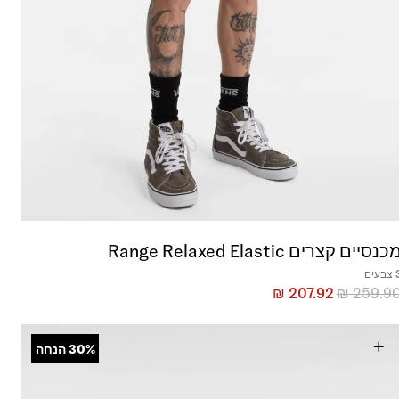
כנסיים קצרים Range Relaxed Elastic
בעים
₪
207.92
₪
259.9
+
30%
הנחה