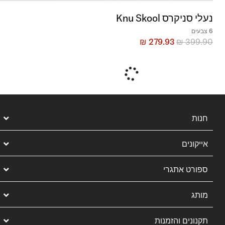
נעלי סניקרס Knu Skool
6 צבעים
₪
279.93
₪
399.90
+
30%
הנחה