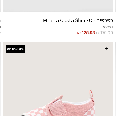
כפכפים Mte La Costa Slide-On
נ
1 צבעים
1 צב
0
₪
125.93
₪
179.90
+
30%
הנחה