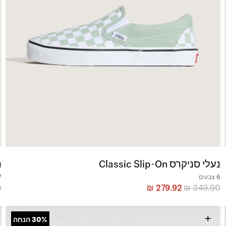
נעלי סניקרס Classic Slip-On
נ
6 צבעים
7 צ
0
₪
279.92
₪
349.90
+
30%
הנחה