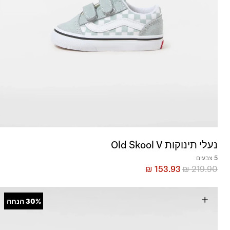
נעלי תינוקות Old Skool V
5 צבעים
₪
153.93
₪
219.90
+
30%
הנחה