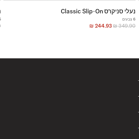
נעלי סניקרס Classic Slip-On
נ
6 צבעים
5 צ
0
₪
244.93
₪
349.90
+