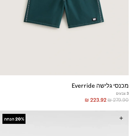
מכנסי גלישה Everride
3 צבעים
₪
223.92
₪
279.90
+
20%
הנחה