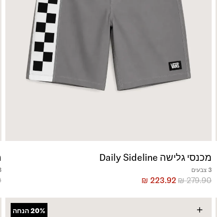
מכנסי גלישה Daily Sideline
מ
3 צבעים
3 צ
0
₪
223.92
₪
279.90
+
20%
הנחה