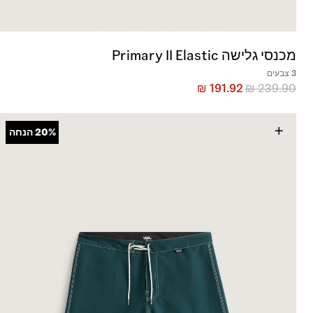
מכנסי גלישה Primary II Elastic
3 צבעים
₪
191.92
₪
239.90
+
20%
הנחה