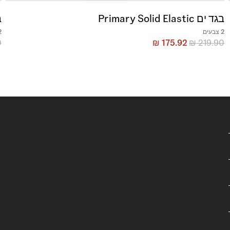
בגד ים Primary Solid Elastic
בג
2 צבעים
2 צ
0
₪
175.92
₪
219.90