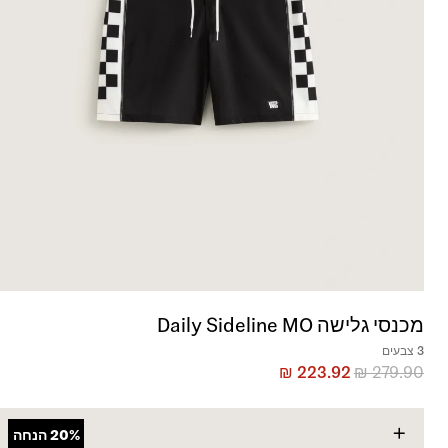
מכנסי גלישה Daily Sideline MO
3 צבעים
₪
223.92
₪
279.90
+
20%
הנחה