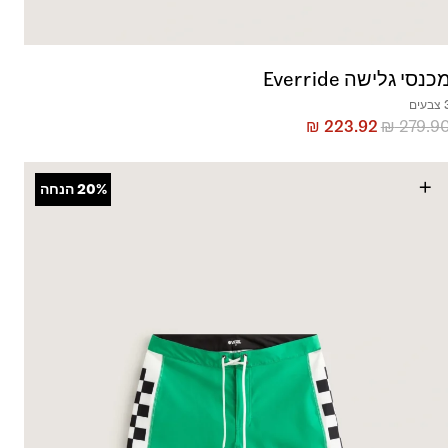
כנסי גלישה Everride
בעים
₪
223.92
₪
279.9
+
20%
הנחה