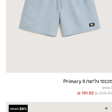
כנסי גלישה Primary II
בעים
₪
191.92
₪
239.9
+
20%
הנחה