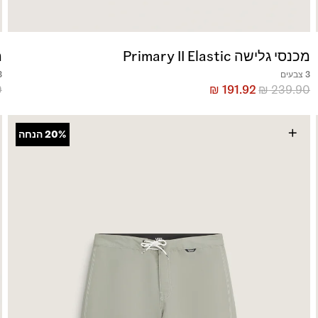
מכנסי גלישה Primary II Elastic
מ
3 צבעים
3 צ
0
₪
191.92
₪
239.90
+
20%
הנחה