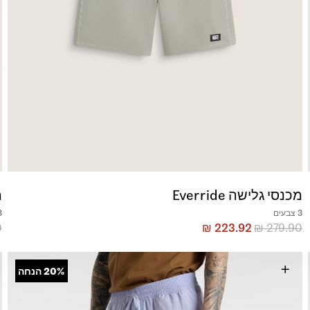
מכנסי גלישה Everride
מ
3 צבעים
3 צ
0
₪
223.92
₪
279.90
+
20%
הנחה