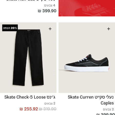
4 צבעים
₪
399.90
+
+
20%
הנחה
נעלי סקייט Skate Curren
ג'ינס Skate Check-5 Loose
Caples
2 צבעים
₪
255.92
₪
319.90
2 צבעים
₪
399.90