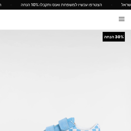
של Vans ישראל
הצטרפו עכשיו למשפחת ואנס ותקבלו 10% הנחה
30%
הנחה