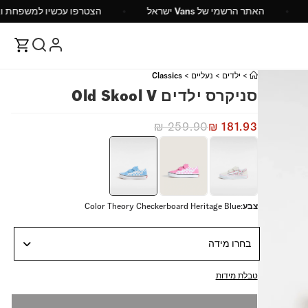
149 ש"ח
האתר הרשמי של Vans ישראל
הצטרפו עכשי
>
ילדים
>
נעליים
>
Classics
סניקרס ילדים Old Skool V
₪
259.90
₪
181.93
צבע
:
Color Theory Checkerboard Heritage Blue
בחרו מידה
טבלת מידות